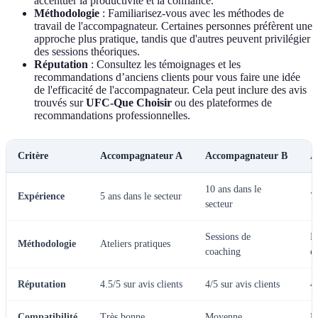
accentuer la productivité et la confiance.
Méthodologie
: Familiarisez-vous avec les méthodes de
travail de l'accompagnateur. Certaines personnes préfèrent une
approche plus pratique, tandis que d'autres peuvent privilégier
des sessions théoriques.
Réputation
: Consultez les témoignages et les
recommandations d’anciens clients pour vous faire une idée
de l'efficacité de l'accompagnateur. Cela peut inclure des avis
trouvés sur
UFC-Que Choisir
ou des plateformes de
recommandations professionnelles.
Critère
Accompagnateur A
Accompagnateur B
A
10 ans dans le
Expérience
5 ans dans le secteur
7 
secteur
Sessions de
M
Méthodologie
Ateliers pratiques
coaching
c
Réputation
4.5/5 sur avis clients
4/5 sur avis clients
4.
Compatibilité
Très bonne
Moyenne
B