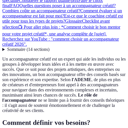
spécialité
Considérer le rapport qualité/prix
Faire le choix
final
FAQ
Quelles questions poser à un accompagnateur créatif?
Combien coûte un accompagnateur créatif?
Comment évaluer si un
accompagnateur est fait pour moi?
Est-ce que le coaching créatif est
utile pour tous les types de projets?
Glossaire
Checklist avant
sélection
📺 Pour aller plus loin : *Comment choisir le bon mentor
pour votre projet créatif*, une analyse complète de [sujet].
Recherchez sur YouTube : "comment choisir un accompagnateur
créatif 2026".
Sommaire
(
14
sections
)
Un accompagnateur créatif est un expert qui aide les individus ou les
groupes à développer leurs idées et à les mettre en œuvre avec
succès. Que ce soit pour des projets artistiques, des entreprises ou
des innovations, un bon accompagnateur offre des conseils basés sur
son expérience et son expertise. Selon
l'ADEME
, de plus en plus
de créateurs et d'entrepreneurs font appel à des accompagnateurs
pour naviguer dans des environnements complexes et incertains,
maximisant ainsi leurs chances de succès.
Le rôle de
l'accompagnateur
ne se limite pas à fournir des conseils théoriques
: il s'agit aussi de soutenir émotionnellement et de challenger la
créativité de ses clients.
Comment définir vos besoins?