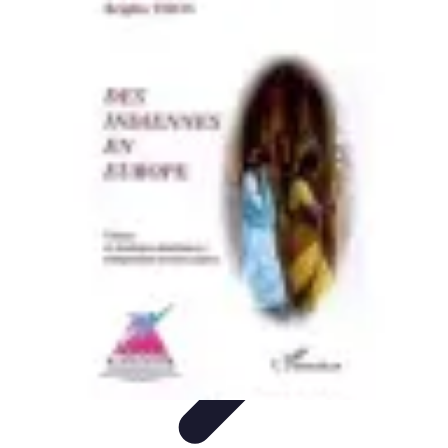
Guidance Créateurs
Guidance et Mentorat
Outils et Ressources
Accompagnement et
Mentorat
Avis d'Experts
Inspiration
Guidance Créateurs