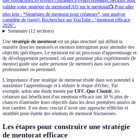
une rétroaction
Les erreurs courantes à éviter
Glossaire
Checklist pour
valider votre stratégie de mentorat
FAQ sur le mentorat
📺 Pour aller
plus loin : *Stratégies de mentorat pour créateurs*, une analyse
complète de [sujet]. Recherchez sur YouTube : "mentorat efficace
2026".
Sommaire
(
12
sections
)
Une
stratégie de mentorat
est un plan structuré qui définit la
manière dont les mentorés et mentors interagiront pour atteindre des
objectifs spécifiques. Le mentorat est un processus d'apprentissage et
de développement personnel, où une personne plus expérimentée (le
mentor) guide une autre personne (le mentoré) dans son parcours
professionnel ou personnel.
L'importance d'une stratégie de mentorat réside dans son potentiel à
maximiser l'apprentissage et à réduire le risque d'échec. Par
exemple, selon une étude menée par
UFC-Que Choisir
, les
créateurs qui bénéficient d'un mentorat efficace ont 30 % plus de
chances d'atteindre leurs objectifs dans les deux premières années de
leur carrière. Il est donc crucial d’avoir une approche réfléchie et
stratifiée pour établir des relations de mentorat fructueuses.
Les étapes pour construire une stratégie
de mentorat efficace