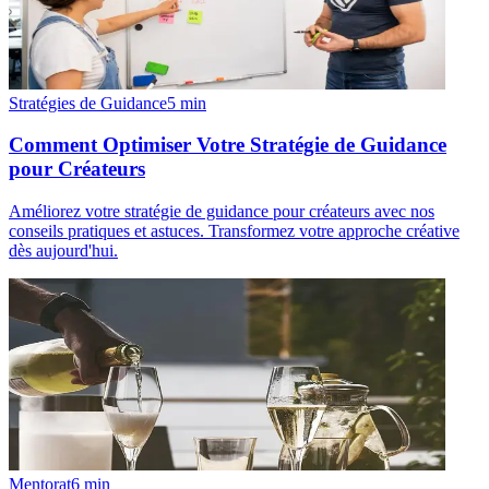
Stratégies de Guidance
5
min
Comment Optimiser Votre Stratégie de Guidance
pour Créateurs
Améliorez votre stratégie de guidance pour créateurs avec nos
conseils pratiques et astuces. Transformez votre approche créative
dès aujourd'hui.
Mentorat
6
min