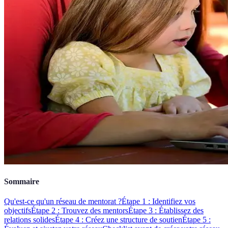
Sommaire
Qu'est-ce qu'un réseau de mentorat ?
Étape 1 : Identifiez vos
objectifs
Étape 2 : Trouvez des mentors
Étape 3 : Établissez des
relations solides
Étape 4 : Créez une structure de soutien
Étape 5 :