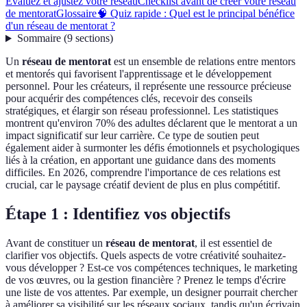
Évaluez et ajustez votre réseau
Checklist avant de créer votre réseau
de mentorat
Glossaire
🧠 Quiz rapide : Quel est le principal bénéfice
d'un réseau de mentorat ?
Sommaire
(
9
sections
)
Un
réseau de mentorat
est un ensemble de relations entre mentors
et mentorés qui favorisent l'apprentissage et le développement
personnel. Pour les créateurs, il représente une ressource précieuse
pour acquérir des compétences clés, recevoir des conseils
stratégiques, et élargir son réseau professionnel. Les statistiques
montrent qu'environ 70% des adultes déclarent que le mentorat a un
impact significatif sur leur carrière. Ce type de soutien peut
également aider à surmonter les défis émotionnels et psychologiques
liés à la création, en apportant une guidance dans des moments
difficiles. En 2026, comprendre l'importance de ces relations est
crucial, car le paysage créatif devient de plus en plus compétitif.
Étape 1 : Identifiez vos objectifs
Avant de constituer un
réseau de mentorat
, il est essentiel de
clarifier vos objectifs. Quels aspects de votre créativité souhaitez-
vous développer ? Est-ce vos compétences techniques, le marketing
de vos œuvres, ou la gestion financière ? Prenez le temps d'écrire
une liste de vos attentes. Par exemple, un designer pourrait chercher
à améliorer sa visibilité sur les réseaux sociaux, tandis qu'un écrivain