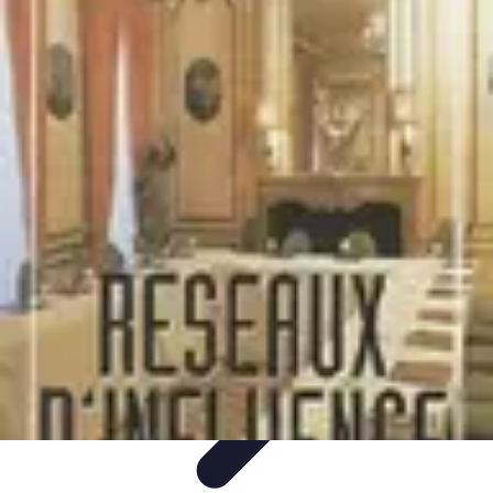
Guidance Créateurs
Guidance et Mentorat
Outils et Ressources
Accompagnement et
Mentorat
Avis d'Experts
Inspiration
Guidance Créateurs