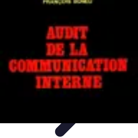
Guidance Créateurs
Guidance et Mentorat
Outils et Ressources
Accompagnement et
Mentorat
Avis d'Experts
Inspiration
Guidance Créateurs