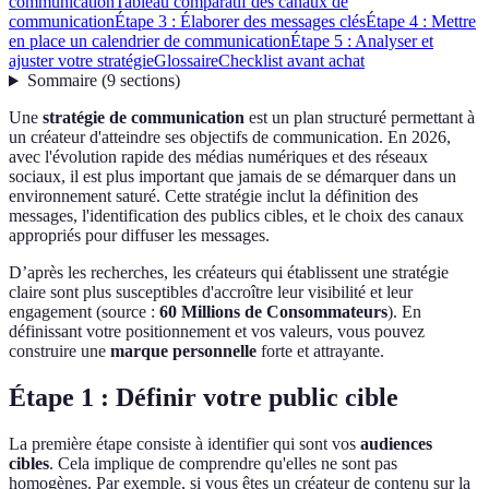
communication
Tableau comparatif des canaux de
communication
Étape 3 : Élaborer des messages clés
Étape 4 : Mettre
en place un calendrier de communication
Étape 5 : Analyser et
ajuster votre stratégie
Glossaire
Checklist avant achat
Sommaire
(
9
sections
)
Une
stratégie de communication
est un plan structuré permettant à
un créateur d'atteindre ses objectifs de communication. En 2026,
avec l'évolution rapide des médias numériques et des réseaux
sociaux, il est plus important que jamais de se démarquer dans un
environnement saturé. Cette stratégie inclut la définition des
messages, l'identification des publics cibles, et le choix des canaux
appropriés pour diffuser les messages.
D’après les recherches, les créateurs qui établissent une stratégie
claire sont plus susceptibles d'accroître leur visibilité et leur
engagement (source :
60 Millions de Consommateurs
). En
définissant votre positionnement et vos valeurs, vous pouvez
construire une
marque personnelle
forte et attrayante.
Étape 1 : Définir votre public cible
La première étape consiste à identifier qui sont vos
audiences
cibles
. Cela implique de comprendre qu'elles ne sont pas
homogènes. Par exemple, si vous êtes un créateur de contenu sur la