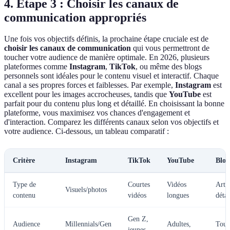
4. Étape 3 : Choisir les canaux de
communication appropriés
Une fois vos objectifs définis, la prochaine étape cruciale est de
choisir les canaux de communication
qui vous permettront de
toucher votre audience de manière optimale. En 2026, plusieurs
plateformes comme
Instagram
,
TikTok
, ou même des blogs
personnels sont idéales pour le contenu visuel et interactif. Chaque
canal a ses propres forces et faiblesses. Par exemple,
Instagram
est
excellent pour les images accrocheuses, tandis que
YouTube
est
parfait pour du contenu plus long et détaillé. En choisissant la bonne
plateforme, vous maximisez vos chances d'engagement et
d'interaction. Comparez les différents canaux selon vos objectifs et
votre audience. Ci-dessous, un tableau comparatif :
Critère
Instagram
TikTok
YouTube
Blog
Type de
Courtes
Vidéos
Artic
Visuels/photos
contenu
vidéos
longues
détai
Gen Z,
Audience
Millennials/Gen
Adultes,
Tous
jeunes