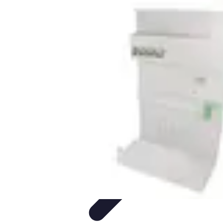
Guidance Créateurs
Guidance et Mentorat
Outils et Ressources
Accompagnement et
Mentorat
Avis d'Experts
Inspiration
Guidance Créateurs