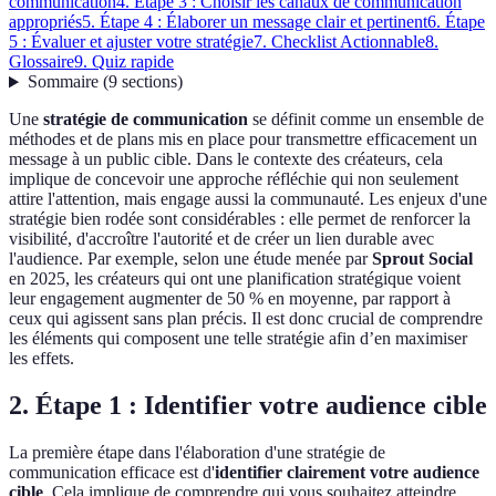
communication
4. Étape 3 : Choisir les canaux de communication
appropriés
5. Étape 4 : Élaborer un message clair et pertinent
6. Étape
5 : Évaluer et ajuster votre stratégie
7. Checklist Actionnable
8.
Glossaire
9. Quiz rapide
Sommaire
(
9
sections
)
Une
stratégie de communication
se définit comme un ensemble de
méthodes et de plans mis en place pour transmettre efficacement un
message à un public cible. Dans le contexte des créateurs, cela
implique de concevoir une approche réfléchie qui non seulement
attire l'attention, mais engage aussi la communauté. Les enjeux d'une
stratégie bien rodée sont considérables : elle permet de renforcer la
visibilité, d'accroître l'autorité et de créer un lien durable avec
l'audience. Par exemple, selon une étude menée par
Sprout Social
en 2025, les créateurs qui ont une planification stratégique voient
leur engagement augmenter de 50 % en moyenne, par rapport à
ceux qui agissent sans plan précis. Il est donc crucial de comprendre
les éléments qui composent une telle stratégie afin d’en maximiser
les effets.
2. Étape 1 : Identifier votre audience cible
La première étape dans l'élaboration d'une stratégie de
communication efficace est d'
identifier clairement votre audience
cible
. Cela implique de comprendre qui vous souhaitez atteindre,