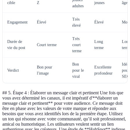
cible
Z
jeunes
âges
adultes
Très
Engagement
Élevé
Élevé
Moy
élevé
Très
Durée de
Long
Lon
Court terme
court
vie du post
terme
term
terme
Bon
Idéal
Bon pour
Excellente
Verdict
pour le
pour
l'image
profondeur
viral
SEO
## 5. Étape 4 : Élaborer un message clair et pertinent Une fois que
vous avez déterminé les canaux, il est impératif d'**élaborer un
message clair et pertinent** pour votre audience. Ce message doit
être en phase avec les valeurs de votre marque et répondre aux
besoins que vous avez identifiés lors de la première étape. Utilisez
un ton qui résonne avec votre communauté, qu’il soit professionnel,
amical ou humoristique. Les utilisateurs veulent sentir un lien
authentique avec les créateurs. Une étude de **HubSpot** indique