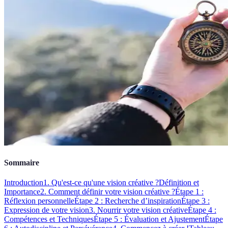
Sommaire
Introduction
1. Qu'est-ce qu'une vision créative ?
Définition et
Importance
2. Comment définir votre vision créative ?
Étape 1 :
Réflexion personnelle
Étape 2 : Recherche d’inspiration
Étape 3 :
Expression de votre vision
3. Nourrir votre vision créative
Étape 4 :
Compétences et Techniques
Étape 5 : Évaluation et Ajustement
Étape