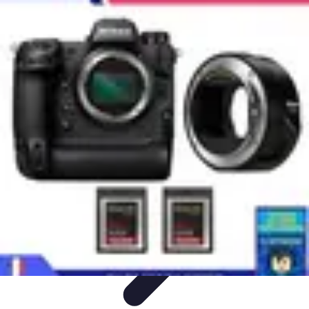
Guidance Créateurs
Guidance et Mentorat
Outils et Ressources
Accompagnement et
Mentorat
Avis d'Experts
Inspiration
Guidance Créateurs