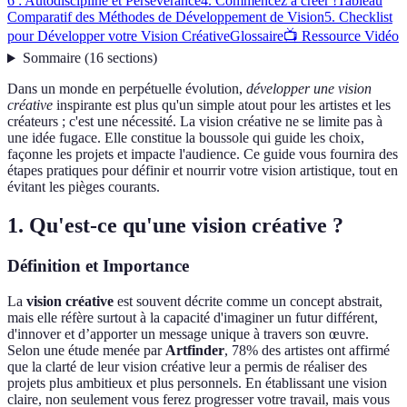
6 : Autodiscipline et Persévérance
4. Commencez à créer !
Tableau
Comparatif des Méthodes de Développement de Vision
5. Checklist
pour Développer votre Vision Créative
Glossaire
📺 Ressource Vidéo
Sommaire
(
16
sections
)
Dans un monde en perpétuelle évolution,
développer une vision
créative
inspirante est plus qu'un simple atout pour les artistes et les
créateurs ; c'est une nécessité. La vision créative ne se limite pas à
une idée fugace. Elle constitue la boussole qui guide les choix,
façonne les projets et impacte l'audience. Ce guide vous fournira des
étapes pratiques pour définir et nourrir votre vision artistique, tout en
évitant les pièges courants.
1. Qu'est-ce qu'une vision créative ?
Définition et Importance
La
vision créative
est souvent décrite comme un concept abstrait,
mais elle réfère surtout à la capacité d'imaginer un futur différent,
d'innover et d’apporter un message unique à travers son œuvre.
Selon une étude menée par
Artfinder
, 78% des artistes ont affirmé
que la clarté de leur vision créative leur a permis de réaliser des
projets plus ambitieux et plus personnels. En établissant une vision
claire, non seulement vous ferez progresser votre travail, mais vous