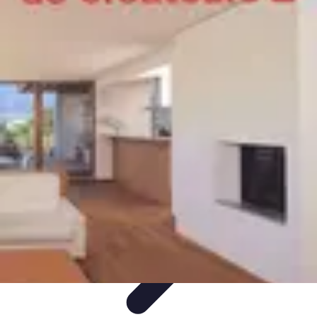
Guidance Créateurs
Guidance et Mentorat
Outils et Ressources
Accompagnement et
Mentorat
Avis d'Experts
Inspiration
Guidance Créateurs