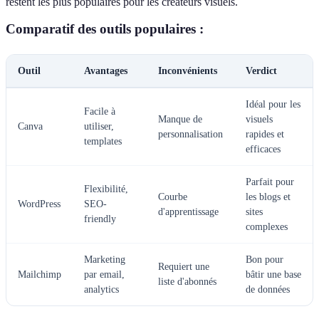
restent les plus populaires pour les créateurs visuels.
Comparatif des outils populaires :
Outil
Avantages
Inconvénients
Verdict
Idéal pour les
Facile à
Manque de
visuels
Canva
utiliser,
personnalisation
rapides et
templates
efficaces
Parfait pour
Flexibilité,
Courbe
les blogs et
WordPress
SEO-
d'apprentissage
sites
friendly
complexes
Marketing
Bon pour
Requiert une
Mailchimp
par email,
bâtir une base
liste d'abonnés
analytics
de données