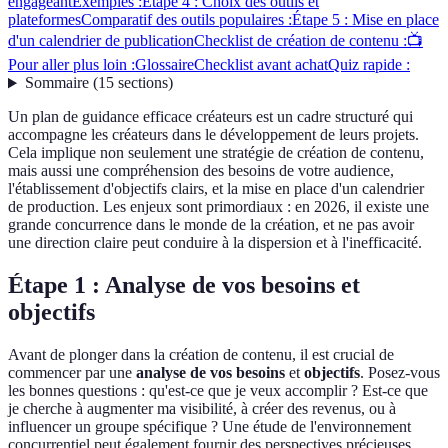
engageant
Exemples :
Étape 4 : Choix des outils et
plateformes
Comparatif des outils populaires :
Étape 5 : Mise en place
d'un calendrier de publication
Checklist de création de contenu :
📺
Pour aller plus loin :
Glossaire
Checklist avant achat
Quiz rapide :
Sommaire
(
15
sections
)
Un plan de guidance efficace créateurs est un cadre structuré qui
accompagne les créateurs dans le développement de leurs projets.
Cela implique non seulement une stratégie de création de contenu,
mais aussi une compréhension des besoins de votre audience,
l'établissement d'objectifs clairs, et la mise en place d'un calendrier
de production. Les enjeux sont primordiaux : en 2026, il existe une
grande concurrence dans le monde de la création, et ne pas avoir
une direction claire peut conduire à la dispersion et à l'inefficacité.
Étape 1 : Analyse de vos besoins et
objectifs
Avant de plonger dans la création de contenu, il est crucial de
commencer par une
analyse de vos besoins
et
objectifs
. Posez-vous
les bonnes questions : qu'est-ce que je veux accomplir ? Est-ce que
je cherche à augmenter ma visibilité, à créer des revenus, ou à
influencer un groupe spécifique ? Une étude de l'environnement
concurrentiel peut également fournir des perspectives précieuses.