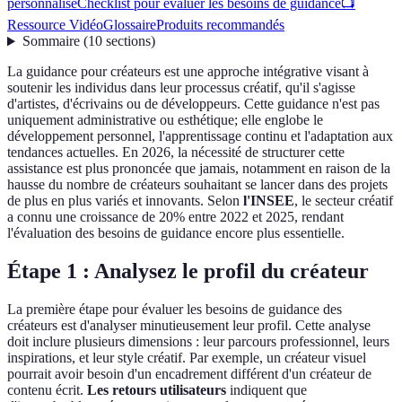
personnalisé
Checklist pour évaluer les besoins de guidance
📺
Ressource Vidéo
Glossaire
Produits recommandés
Sommaire
(
10
sections
)
La guidance pour créateurs est une approche intégrative visant à
soutenir les individus dans leur processus créatif, qu'il s'agisse
d'artistes, d'écrivains ou de développeurs. Cette guidance n'est pas
uniquement administrative ou esthétique; elle englobe le
développement personnel, l'apprentissage continu et l'adaptation aux
tendances actuelles. En 2026, la nécessité de structurer cette
assistance est plus prononcée que jamais, notamment en raison de la
hausse du nombre de créateurs souhaitant se lancer dans des projets
de plus en plus variés et innovants. Selon
l'INSEE
, le secteur créatif
a connu une croissance de 20% entre 2022 et 2025, rendant
l'évaluation des besoins de guidance encore plus essentielle.
Étape 1 : Analysez le profil du créateur
La première étape pour évaluer les besoins de guidance des
créateurs est d'analyser minutieusement leur profil. Cette analyse
doit inclure plusieurs dimensions : leur parcours professionnel, leurs
inspirations, et leur style créatif. Par exemple, un créateur visuel
pourrait avoir besoin d'un encadrement différent d'un créateur de
contenu écrit.
Les retours utilisateurs
indiquent que