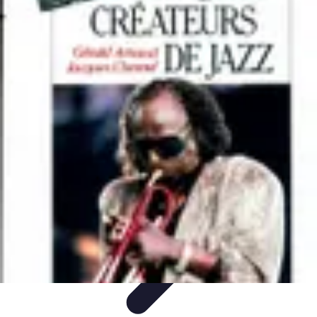
Guidance Créateurs
Guidance et Mentorat
Outils et Ressources
Accompagnement et
Mentorat
Avis d'Experts
Inspiration
Guidance Créateurs