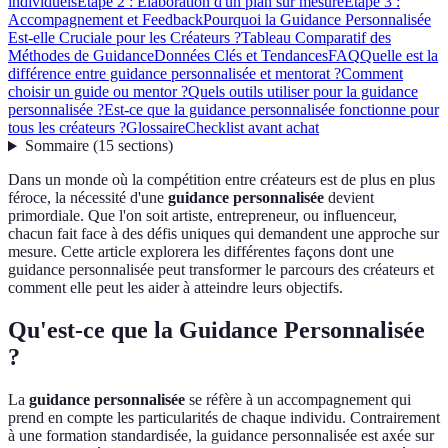
individuels
Étape 2 : Élaboration d'un plan sur mesure
Étape 3 :
Accompagnement et Feedback
Pourquoi la Guidance Personnalisée
Est-elle Cruciale pour les Créateurs ?
Tableau Comparatif des
Méthodes de Guidance
Données Clés et Tendances
FAQ
Quelle est la
différence entre guidance personnalisée et mentorat ?
Comment
choisir un guide ou mentor ?
Quels outils utiliser pour la guidance
personnalisée ?
Est-ce que la guidance personnalisée fonctionne pour
tous les créateurs ?
Glossaire
Checklist avant achat
Sommaire
(
15
sections
)
Dans un monde où la compétition entre créateurs est de plus en plus
féroce, la nécessité d'une
guidance personnalisée
devient
primordiale. Que l'on soit artiste, entrepreneur, ou influenceur,
chacun fait face à des défis uniques qui demandent une approche sur
mesure. Cette article explorera les différentes façons dont une
guidance personnalisée peut transformer le parcours des créateurs et
comment elle peut les aider à atteindre leurs objectifs.
Qu'est-ce que la Guidance Personnalisée
?
La
guidance personnalisée
se réfère à un accompagnement qui
prend en compte les particularités de chaque individu. Contrairement
à une formation standardisée, la guidance personnalisée est axée sur