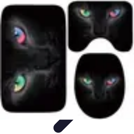
Guidance Créateurs
Guidance et Mentorat
Outils et Ressources
Accompagnement et
Mentorat
Avis d'Experts
Inspiration
Guidance Créateurs