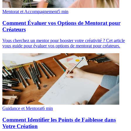
Mentorat et Accompagnement
5
min
Comment Évaluer vos Options de Mentorat pour
Créateurs
Vous cherchez un mentor pour booster votre créativité ? Cet article
vous guide pour évaluer vos options de mentorat pour créateurs.
Guidance et Mentorat
6
min
Comment Identifier les Points de Faiblesse dans
Votre Création