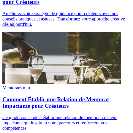
pour Créateurs
Améliorez votre stratégie de guidance pour créateurs avec nos
conseils pratiques et astuces. Transformez votre approche créative
dès aujourd'hui.
Mentorat
6
min
Comment Établir une Relation de Mentorat
Impactante pour Créateurs
Ce guide vous aide à établir une relation de mentorat créateur
impactante qui inspirera votre parcours et renforcera vos
compétences.