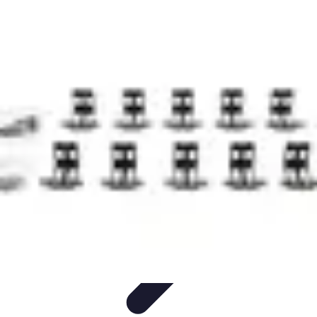
Guidance Créateurs
Guidance et Mentorat
Outils et Ressources
Accompagnement et
Mentorat
Avis d'Experts
Inspiration
Guidance Créateurs