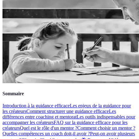
Sommaire
Introduction à la guidance efficace
Les enjeux de la guidance pour
les créateurs
Comment structurer une guidance efficace
Les
différences entre coaching et mentorat
Les outils indispensables pour
accompagner les créateurs
FAQ sur la guidance efficace pour les
créateurs
Quel est le rôle d'un mentor ?
Comment choisir un mentor ?
Quelles compétences un coach doit-il avoir ?
Peut-on avoir plusieurs