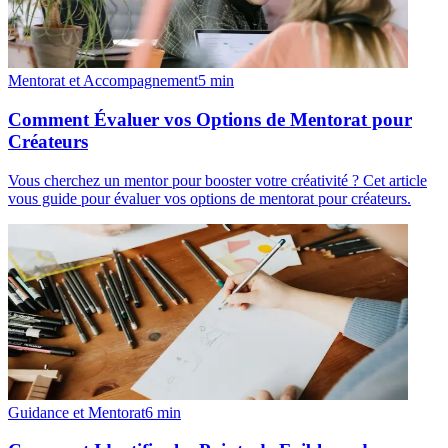
Mentorat et Accompagnement
5
min
Comment Évaluer vos Options de Mentorat pour
Créateurs
Vous cherchez un mentor pour booster votre créativité ? Cet article
vous guide pour évaluer vos options de mentorat pour créateurs.
Guidance et Mentorat
6
min