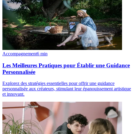
Accompagnement
6
min
Les Meilleures Pratiques pour Établir une Guidance
Personnalisée
Explorez des stratégies essentielles pour offrir une guidance
personnalisée aux créateurs, stimulant leur épanouissement artistique
et innovant.