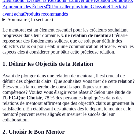
Médiation
8. Évaluer la Relation
9. Cultiver une Relation Durable
10.
Apprendre des Échecs
📺 Pour aller plus loin :
Glossaire
Checklist
avant achat
Produits recommandés
Sommaire
(
15
sections
)
Le mentorat est un élément essentiel pour les créateurs souhaitant
progresser dans leur domaine.
Une relation de mentorat
réussie
repose sur des fondements solides, que ce soit pour définir des
objectifs clairs ou pour établir une communication efficace. Voici les
aspects clés à considérer pour bâtir cette précieuse relation.
1. Définir les Objectifs de la Relation
Avant de plonger dans une relation de mentorat, il est crucial de
définir des objectifs clairs. Que souhaitez-vous tirer de cette relation?
Êtes-vous à la recherche de conseils spécifiques sur une
compétence? Voulez-vous élargir votre réseau? Selon une étude de
l'UFC-Que Choisir
, 78 % des personnes impliquées dans des
relations de mentorat affirment que des objectifs clairs augmentent la
satisfaction. En établissant des attentes dès le départ, le mentor et le
mentoré peuvent rester alignés et mesurer le succès de leur
collaboration.
2. Choisir le Bon Mentor