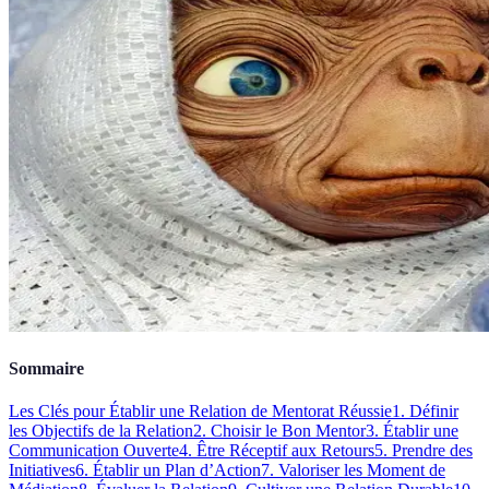
Sommaire
Les Clés pour Établir une Relation de Mentorat Réussie
1. Définir
les Objectifs de la Relation
2. Choisir le Bon Mentor
3. Établir une
Communication Ouverte
4. Être Réceptif aux Retours
5. Prendre des
Initiatives
6. Établir un Plan d’Action
7. Valoriser les Moment de