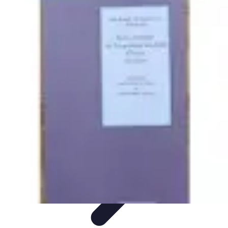
Guidance Créateurs
Guidance et Mentorat
Outils et Ressources
Accompagnement et
Mentorat
Avis d'Experts
Inspiration
Guidance Créateurs