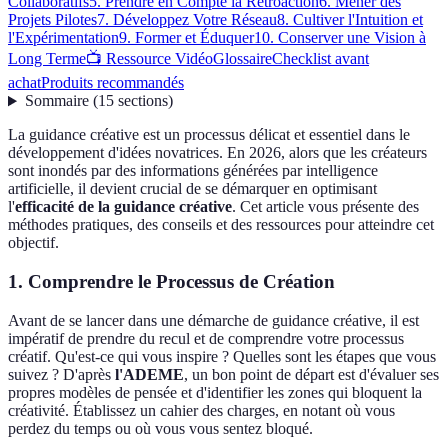
Collaboratifs
5. Prendre en Compte la Rétroaction
6. Mener des
Projets Pilotes
7. Développez Votre Réseau
8. Cultiver l'Intuition et
l'Expérimentation
9. Former et Éduquer
10. Conserver une Vision à
Long Terme
📺 Ressource Vidéo
Glossaire
Checklist avant
achat
Produits recommandés
Sommaire
(
15
sections
)
La guidance créative est un processus délicat et essentiel dans le
développement d'idées novatrices. En 2026, alors que les créateurs
sont inondés par des informations générées par intelligence
artificielle, il devient crucial de se démarquer en optimisant
l'
efficacité de la guidance créative
. Cet article vous présente des
méthodes pratiques, des conseils et des ressources pour atteindre cet
objectif.
1. Comprendre le Processus de Création
Avant de se lancer dans une démarche de guidance créative, il est
impératif de prendre du recul et de comprendre votre processus
créatif. Qu'est-ce qui vous inspire ? Quelles sont les étapes que vous
suivez ? D'après
l'ADEME
, un bon point de départ est d'évaluer ses
propres modèles de pensée et d'identifier les zones qui bloquent la
créativité. Établissez un cahier des charges, en notant où vous
perdez du temps ou où vous vous sentez bloqué.