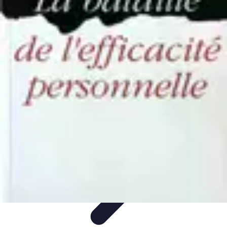
Guidance Créateurs
Guidance et Mentorat
Outils et Ressources
Accompagnement et
Mentorat
Avis d'Experts
Inspiration
Guidance Créateurs