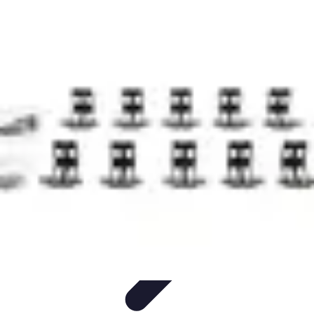
Guidance Créateurs
Guidance et Mentorat
Outils et Ressources
Accompagnement et
Mentorat
Avis d'Experts
Inspiration
Guidance Créateurs