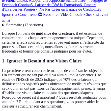
le Public Cible
3. Adopter une Approche Standardisée
4. Négliger le
Feedback Continu
5. Laisser de Côté la Formation
6. Omettre
d’Evaluer les Progrès
7. Ne Pas Créer un Espace de Crédibilité
8.
Ignorer la Concurrence
📺 Ressource Vidéo
Glossaire
Checklist avant
achat
Sommaire
(
12
sections
)
Lorsque l'on parle de
guidance des créateurs
, il est essentiel de
comprendre que chaque accompagnement est unique. Cependant,
certaines erreurs sont récurrentes et peuvent nuire à l’efficacité du
processus. Dans cet article, nous allons explorer les erreurs
fréquentes et fournir des conseils pratiques pour les éviter.
1. Ignorer le Besoin d'une Vision Claire
La première erreur concerne le manque de clarté sur les objectifs.
Un créateur qui ne sait pas où il va aura du mal à s'orienter. Une
étude de l'INSEE de 2025 indique que 70% des créateurs qui
définissent des objectifs précis obtiennent de meilleurs résultats que
ceux qui n’en ont pas. Lors de l'accompagnement, prenez le temps
d'établir une vision claire en posant des questions adaptées.
Pourquoi ce projet est-il important ? Quels résultats souhaitez-vous
atteindre ? En répondant à ces questions, vous pouvez aider le
créateur à structurer son cheminement.