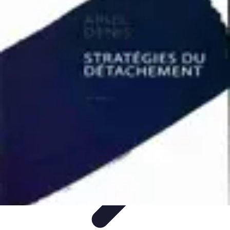
Guidance Créateurs
Guidance et Mentorat
Outils et Ressources
Accompagnement et
Mentorat
Avis d'Experts
Inspiration
Guidance Créateurs