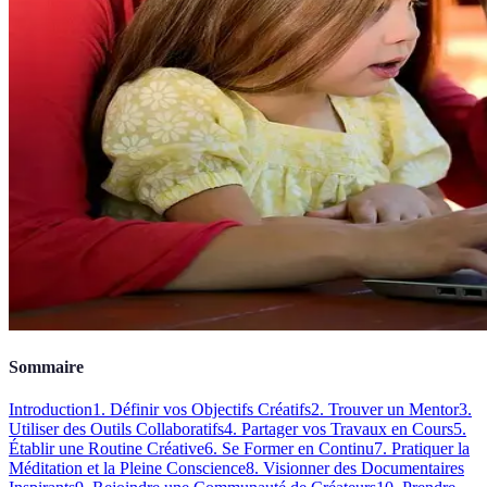
Sommaire
Introduction
1. Définir vos Objectifs Créatifs
2. Trouver un Mentor
3.
Utiliser des Outils Collaboratifs
4. Partager vos Travaux en Cours
5.
Établir une Routine Créative
6. Se Former en Continu
7. Pratiquer la
Méditation et la Pleine Conscience
8. Visionner des Documentaires