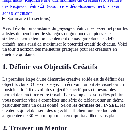
Inspirants
9. Rejoindre une Communauté de Créateurs
10. Prendre
des Risques Créatifs
📺 Ressource Vidéo
Glossaire
Checklist avant
achat
Conclusion
Sommaire
(
15
sections
)
Avec l'évolution constante du paysage créatif, il est essentiel pour les
artistes de bénéficier de stratégies de guidance adaptées. Ces
stratégies permettent non seulement de naviguer dans les défis
créatifs, mais aussi de maximiser le potentiel créatif de chacun. Voici
un tour d'horizon des meilleures pratiques pour les créateurs en
quête de guidance.
1. Définir vos Objectifs Créatifs
La première étape d'une démarche créative solide est de définir des
objectifs clairs. Que vous soyez un écrivain, un artiste visuel ou un
musicien, le fait d'avoir des objectifs spécifiques et mesurables
permet de structurer votre travail. Par exemple, si vous êtes peintre,
vous pourriez viser à compléter une série de tableaux sur un thème
particulier dans un délai donné. Selon
les données de l'INSEE
, les
créateurs qui établissent des objectifs affichent une productivité
augmentée de 30 % par rapport à ceux qui travaillent sans plan.
2. Trouver un Mentor