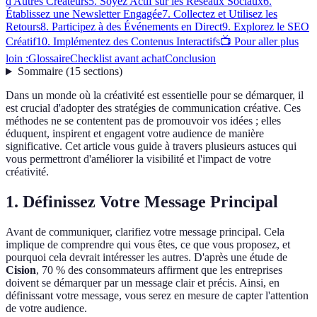
d'Autres Créateurs
5. Soyez Actif sur les Réseaux Sociaux
6.
Établissez une Newsletter Engagée
7. Collectez et Utilisez les
Retours
8. Participez à des Événements en Direct
9. Explorez le SEO
Créatif
10. Implémentez des Contenus Interactifs
📺 Pour aller plus
loin :
Glossaire
Checklist avant achat
Conclusion
Sommaire
(
15
sections
)
Dans un monde où la créativité est essentielle pour se démarquer, il
est crucial d'adopter des stratégies de communication créative. Ces
méthodes ne se contentent pas de promouvoir vos idées ; elles
éduquent, inspirent et engagent votre audience de manière
significative. Cet article vous guide à travers plusieurs astuces qui
vous permettront d'améliorer la visibilité et l'impact de votre
créativité.
1. Définissez Votre Message Principal
Avant de communiquer, clarifiez votre message principal. Cela
implique de comprendre qui vous êtes, ce que vous proposez, et
pourquoi cela devrait intéresser les autres. D'après une étude de
Cision
, 70 % des consommateurs affirment que les entreprises
doivent se démarquer par un message clair et précis. Ainsi, en
définissant votre message, vous serez en mesure de capter l'attention
de votre audience.