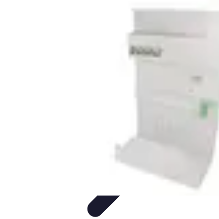
Guidance Créateurs
Guidance et Mentorat
Outils et Ressources
Accompagnement et
Mentorat
Avis d'Experts
Inspiration
Guidance Créateurs