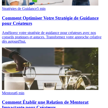
Stratégies de Guidance
5
min
Comment Optimiser Votre Stratégie de Guidance
pour Créateurs
Améliorez votre stratégie de guidance pour créateurs avec nos
conseils pratiques et astuces. Transformez votre approche créative
dès aujourd'hui.
Mentorat
6
min
Comment Établir une Relation de Mentorat
Impactante pour Créateurs