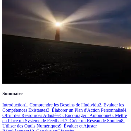
Sommaire
Introduction
1. Comprendre les Besoins de l'Individu
2. Évaluer les
Compétences Existantes
3. Élaborer un Plan d'Action Personnalisé
4.
Offrir des Ressources Adaptées
5. Encourager l'Autonomie
6. Mettre
en Place un Système de Feedback
7. Créer un Réseau de Soutien
8.
Utiliser des Outils Numériques
9. Évaluer et Ajuster