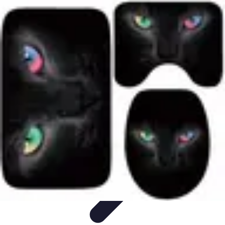
Guidance Créateurs
Guidance et Mentorat
Outils et Ressources
Accompagnement et
Mentorat
Avis d'Experts
Inspiration
Guidance Créateurs