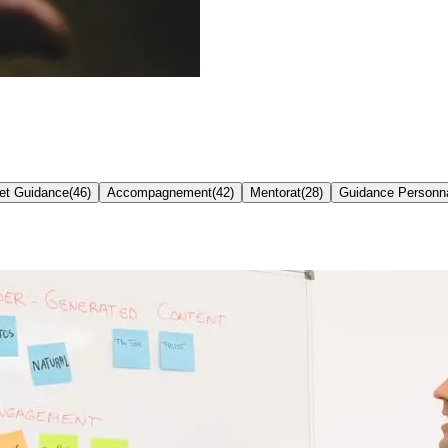
 et Guidance
(
46
)
Accompagnement
(
42
)
Mentorat
(
28
)
Guidance Personna